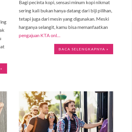
Bagi pecinta kopi, sensasi minum kopi nikmat
sering kali bukan hanya datang dari biji pilihan,
tetapi juga dari mesin yang digunakan. Meski
ring
harganya selangit, kamu bisa memanfaatkan
yak
pengajuan KTA onl…
u
uat
BACA SELENGKAPNYA »
 »