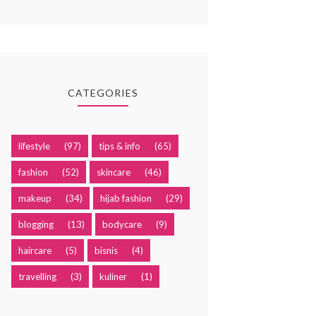
CATEGORIES
lifestyle
(97)
tips & info
(65)
fashion
(52)
skincare
(46)
makeup
(34)
hijab fashion
(29)
blogging
(13)
bodycare
(9)
haircare
(5)
bisnis
(4)
travelling
(3)
kuliner
(1)