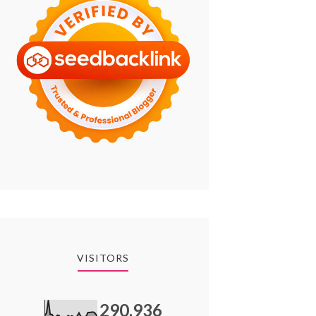
VISITORS
290,936