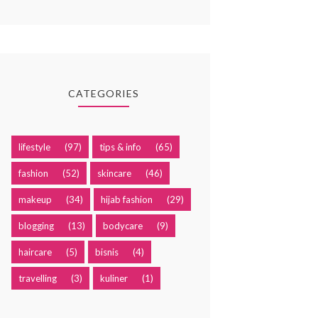
CATEGORIES
lifestyle
(97)
tips & info
(65)
fashion
(52)
skincare
(46)
makeup
(34)
hijab fashion
(29)
blogging
(13)
bodycare
(9)
haircare
(5)
bisnis
(4)
travelling
(3)
kuliner
(1)