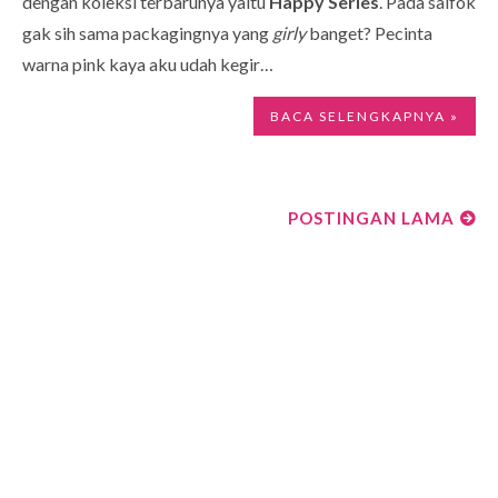
dengan koleksi terbarunya yaitu
Happy Series
. Pada salfok
gak sih sama packagingnya yang
girly
banget? Pecinta
warna pink kaya aku udah kegir…
BACA SELENGKAPNYA »
POSTINGAN LAMA