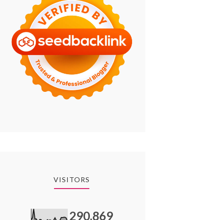
VISITORS
290,869