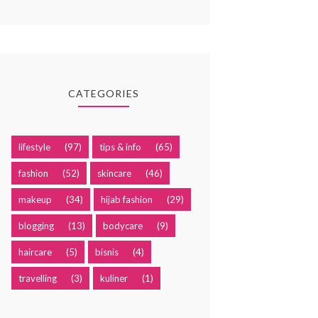
CATEGORIES
lifestyle
(97)
tips & info
(65)
fashion
(52)
skincare
(46)
makeup
(34)
hijab fashion
(29)
blogging
(13)
bodycare
(9)
haircare
(5)
bisnis
(4)
travelling
(3)
kuliner
(1)