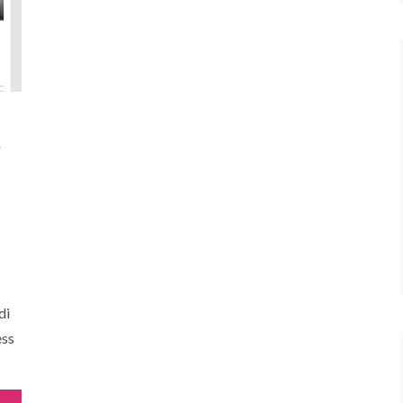
s
di
ess