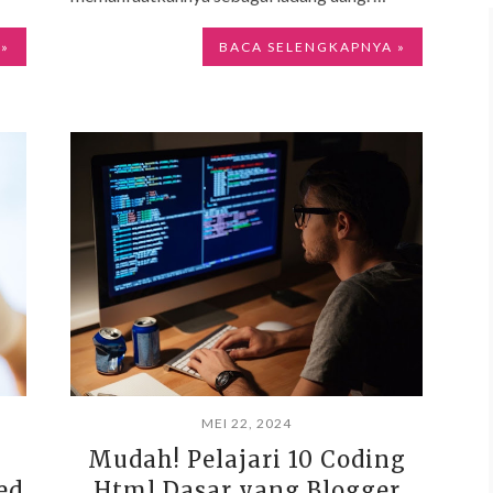
 »
BACA SELENGKAPNYA »
MEI 22, 2024
Mudah! Pelajari 10 Coding
ed
Html Dasar yang Blogger